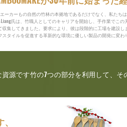
エーカーもの自然の竹林の本拠地であるだけでなく、私たちは
であるLiang氏は、竹職人としてのキャリアを開始し、手作業で
て収集してきました。要求により、彼は段階的に工場を建設し
フスタイルを促進する革新的な環境に優しい製品の開発に変わ
な資源です竹の7つの部分を利用して、そ
す、